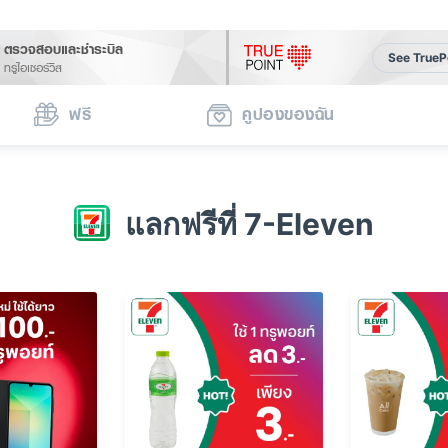
ตรวจสอบและชำระบิล
See TrueP
ทรูไอเซอร์วิส
ฟรี
คูปองของฉัน
แลกฟรีที่ 7-Eleven