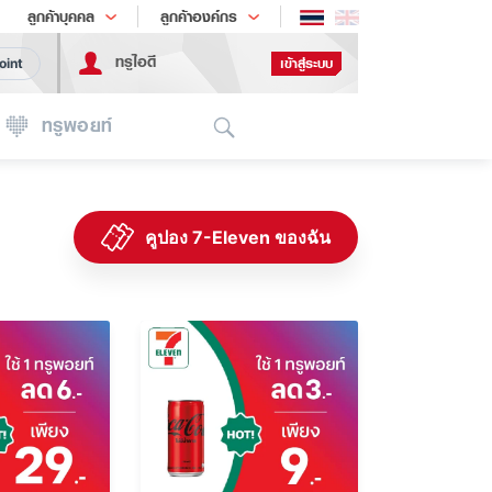
ช้อป
เทรนด์เทคโนโลยี
ลูกค้าบุคคล
ลูกค้าองค์กร
ทรูไอดี
เข้าสู่ระบบ
oint
Search
ทรูพอยท์
คูปอง 7-Eleven ของฉัน