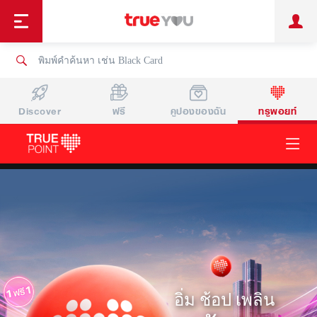
TruePoint
ชำระบิล
ช้อป
เทรนด์เทคโนโลยี
ลูกค้าบุคคล
ลูกค้าองค์กร
ทรูไอดี
ทรูไอเซอร์วิส
ทรูโบนัส
Discover
ฟรี
คูปองของฉัน
ทรูพอยท์
คะแนนทรูพอยท์ ลุ้นแลกรับของพิเศษ สำหรับลูกค้าทรู
อิ่ม ช้อป เพลิน