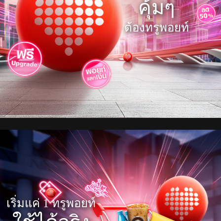
คุ้มๆ
ต้องทรูพอยท์
เริ่มแค่ 1 ทรูพอยท์