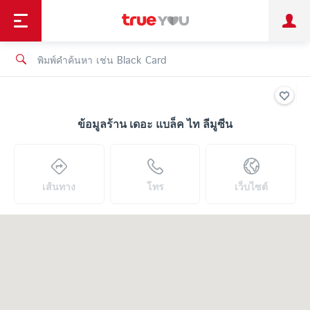
TruePoint
ชำระบิล
ช้อป
เทรนด์เทคโนโลยี
ลูกค้าบุคคล
ลูกค้าองค์กร
ทรูโบนัส
ทรูไอดี
ทรูไอเซอร์วิส
ข้อมูลร้าน เดอะ แบล็ค ไท ลีมูซีน
เส้นทาง
โทร
เว็บไซต์