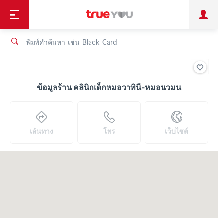
TruePoint
ชำระบิล
ช้อป
เทรนด์เทคโนโลยี
ลูกค้าบุคคล
ลูกค้าองค์กร
ทรูโบนัส
ทรูไอดี
ทรูไอเซอร์วิส
ข้อมูลร้าน คลินิกเด็กหมอวาทินี-หมอนวมน
เส้นทาง
โทร
เว็บไซต์