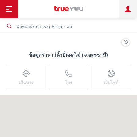
TruePoint
ชำระบิล
ช้อป
เทรนด์เทคโนโลยี
ลูกค้าบุคคล
ลูกค้าองค์กร
ทรูโบนัส
ทรูไอดี
ทรูไอเซอร์วิส
ข้อมูลร้าน เก๋น้ำปั่นผลไม้ (จ.อุดรธานี)
เส้นทาง
โทร
เว็บไซต์