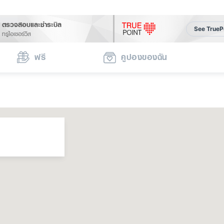
ตรวจสอบและชำระบิล
See TrueP
ทรูไอเซอร์วิส
ฟรี
คูปองของฉัน