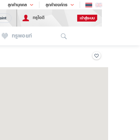
ช้อป
เทรนด์เทคโนโลยี
ลูกค้าบุคคล
ลูกค้าองค์กร
ทรูไอดี
เข้าสู่ระบบ
oint
Search
ทรูพอยท์