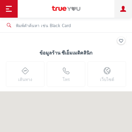
TruePoint
ชำระบิล
ช้อป
เทรนด์เทคโนโลยี
ลูกค้าบุคคล
ลูกค้าองค์กร
ทรูโบนัส
ทรูไอดี
ทรูไอเซอร์วิส
ข้อมูลร้าน ซีเอ็มเมดิคลินิก
เส้นทาง
โทร
เว็บไซต์