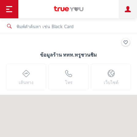
TruePoint
ชำระบิล
ช้อป
เทรนด์เทคโนโลยี
ลูกค้าบุคคล
ลูกค้าองค์กร
ทรูโบนัส
ทรูไอดี
ทรูไอเซอร์วิส
ข้อมูลร้าน ททท.ทรูชวนชิม
เส้นทาง
โทร
เว็บไซต์