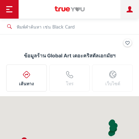
TruePoint
ชำระบิล
ช้อป
เทรนด์เทคโนโลยี
ลูกค้าบุคคล
ลูกค้าองค์กร
ทรูโบนัส
ทรูไอดี
ทรูไอเซอร์วิส
ข้อมูลร้าน Global Art เดอะคริสตัลเอกมัยฯ
เส้นทาง
โทร
เว็บไซต์