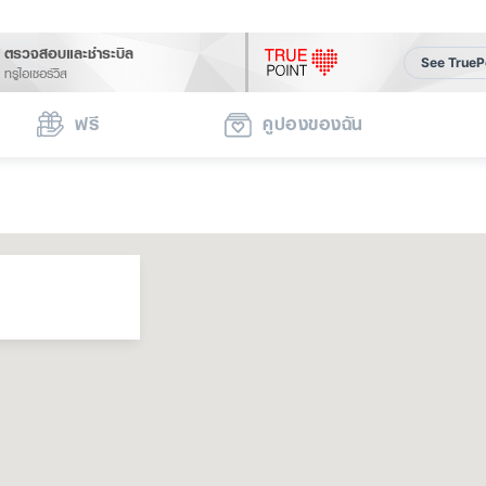
ตรวจสอบและชำระบิล
See TrueP
ทรูไอเซอร์วิส
ฟรี
คูปองของฉัน