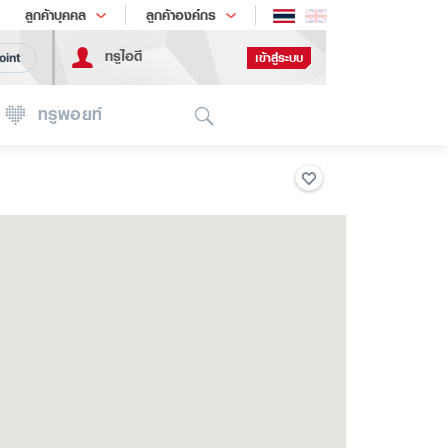
ช้อป
เทรนด์เทคโนโลยี
ลูกค้าบุคคล
ลูกค้าองค์กร
ทรูไอดี
เข้าสู่ระบบ
oint
Search
ทรูพอยท์