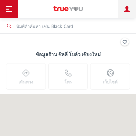
TruePoint
ชำระบิล
ช้อป
เทรนด์เทคโนโลยี
ลูกค้าบุคคล
ลูกค้าองค์กร
ทรูโบนัส
ทรูไอดี
ทรูไอเซอร์วิส
ข้อมูลร้าน ชิลลี่ โบล์ว เชียงใหม่
เส้นทาง
โทร
เว็บไซต์