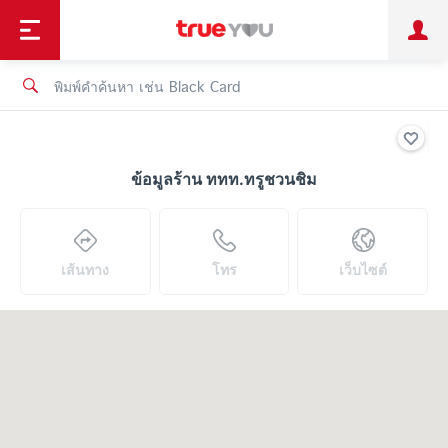
TruePoint
ชำระบิล
ช้อป
เทรนด์เทคโนโลยี
ลูกค้าบุคคล
ลูกค้าองค์กร
ทรูโบนัส
ทรูไอดี
ทรูไอเซอร์วิส
ข้อมูลร้าน ททท.ทรูชวนชิม
เส้นทาง
โทร
เว็บไซต์