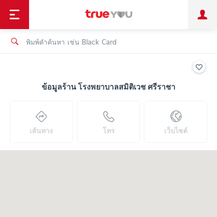
TruePoint
ชำระบิล
ช้อป
เทรนด์เทคโนโลยี
ลูกค้าบุคคล
ลูกค้าองค์กร
ทรูโบนัส
ทรูไอดี
ทรูไอเซอร์วิส
ข้อมูลร้าน โรงพยาบาลสมิติเวช ศรีราชา
เส้นทาง
โทร
เว็บไซต์