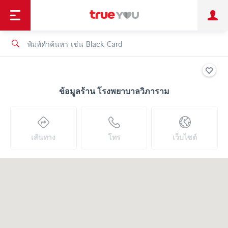
TruePoint
ชำระบิล
ช้อป
เทรนด์เทคโนโลยี
ลูกค้าบุคคล
ลูกค้าองค์กร
ทรูโบนัส
ทรูไอดี
ทรูไอเซอร์วิส
ข้อมูลร้าน โรงพยาบาลวิภาราม
เส้นทาง
โทร
เว็บไซต์