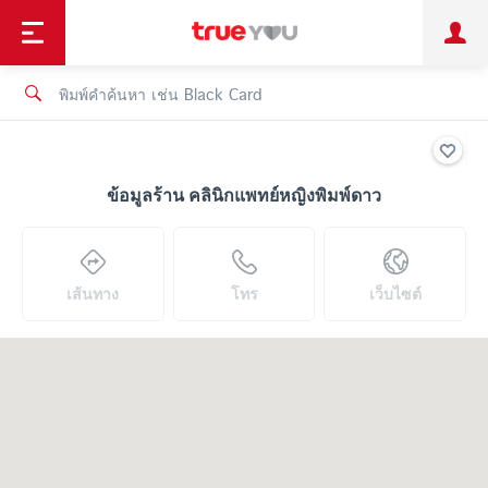
TruePoint
ชำระบิล
ช้อป
เทรนด์เทคโนโลยี
ลูกค้าบุคคล
ลูกค้าองค์กร
ทรูโบนัส
ทรูไอดี
ทรูไอเซอร์วิส
ข้อมูลร้าน คลินิกแพทย์หญิงพิมพ์ดาว
เส้นทาง
โทร
เว็บไซต์