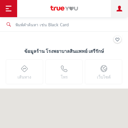
TruePoint
ชำระบิล
ช้อป
เทรนด์เทคโนโลยี
ลูกค้าบุคคล
ลูกค้าองค์กร
ทรูโบนัส
ทรูไอดี
ทรูไอเซอร์วิส
ข้อมูลร้าน โรงพยาบาลสินแพทย์ เสรีรักษ์
เส้นทาง
โทร
เว็บไซต์