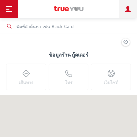
TruePoint
ชำระบิล
ช้อป
เทรนด์เทคโนโลยี
ลูกค้าบุคคล
ลูกค้าองค์กร
ทรูโบนัส
ทรูไอดี
ทรูไอเซอร์วิส
ข้อมูลร้าน กู้ดเดอร์
เส้นทาง
โทร
เว็บไซต์