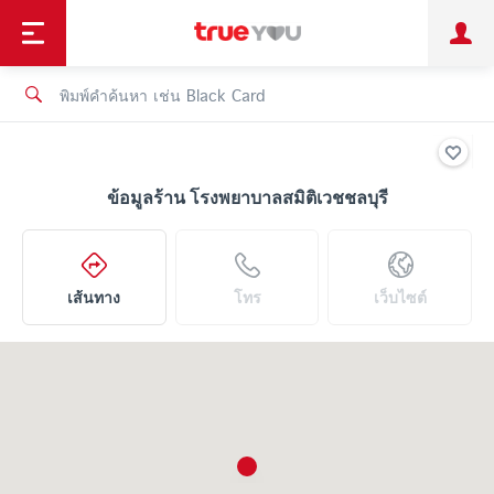
TruePoint
ชำระบิล
ช้อป
เทรนด์เทคโนโลยี
ลูกค้าบุคคล
ลูกค้าองค์กร
ทรูโบนัส
ทรูไอดี
ทรูไอเซอร์วิส
ข้อมูลร้าน โรงพยาบาลสมิติเวชชลบุรี
เส้นทาง
โทร
เว็บไซต์