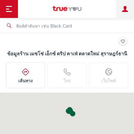
TruePoint
ชำระบิล
ช้อป
เทรนด์เทคโนโลยี
ลูกค้าบุคคล
ลูกค้าองค์กร
ทรูโบนัส
ทรูไอดี
ทรูไอเซอร์วิส
ข้อมูลร้าน เมซโซ่ เอ็กซ์ ดริป คาเฟ่ ตลาดใหม่ สุราษฎร์ธานี
เส้นทาง
โทร
เว็บไซต์