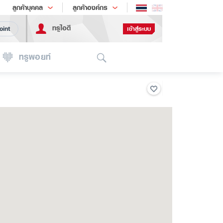
ช้อป
เทรนด์เทคโนโลยี
ลูกค้าบุคคล
ลูกค้าองค์กร
ทรูไอดี
เข้าสู่ระบบ
oint
Search
ทรูพอยท์