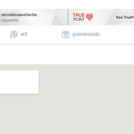
ตรวจสอบและชำระบิล
See TrueP
ทรูไอเซอร์วิส
ฟรี
คูปองของฉัน