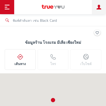
TruePoint
ชำระบิล
ช้อป
เทรนด์เทคโนโลยี
ลูกค้าบุคคล
ลูกค้าองค์กร
ทรูโบนัส
ทรูไอดี
ทรูไอเซอร์วิส
ข้อมูลร้าน โรงแรม มีเลีย เชียงใหม่
เส้นทาง
โทร
เว็บไซต์