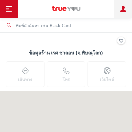
TruePoint
ชำระบิล
ช้อป
เทรนด์เทคโนโลยี
ลูกค้าบุคคล
ลูกค้าองค์กร
ทรูโบนัส
ทรูไอดี
ทรูไอเซอร์วิส
ข้อมูลร้าน เรศ ชาลอน (จ.พิษณุโลก)
เส้นทาง
โทร
เว็บไซต์