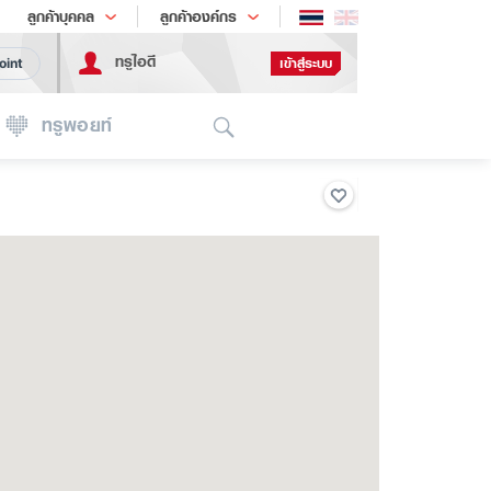
ช้อป
เทรนด์เทคโนโลยี
ลูกค้าบุคคล
ลูกค้าองค์กร
ทรูไอดี
เข้าสู่ระบบ
oint
Search
ทรูพอยท์