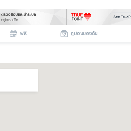
ตรวจสอบและชำระบิล
See TrueP
ทรูไอเซอร์วิส
ฟรี
คูปองของฉัน