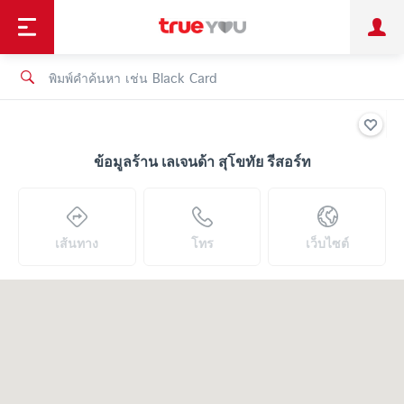
TruePoint
ชำระบิล
ช้อป
เทรนด์เทคโนโลยี
ลูกค้าบุคคล
ลูกค้าองค์กร
ทรูโบนัส
ทรูไอดี
ทรูไอเซอร์วิส
ข้อมูลร้าน เลเจนด้า สุโขทัย รีสอร์ท
เส้นทาง
โทร
เว็บไซต์