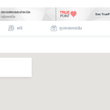
ตรวจสอบและชำระบิล
See TrueP
ทรูไอเซอร์วิส
ฟรี
คูปองของฉัน