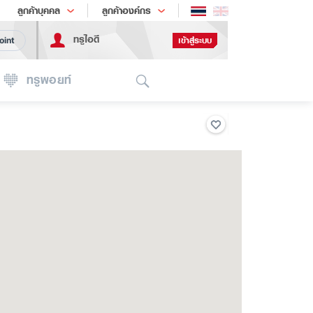
ช้อป
เทรนด์เทคโนโลยี
ลูกค้าบุคคล
ลูกค้าองค์กร
ทรูไอดี
เข้าสู่ระบบ
oint
Search
ทรูพอยท์