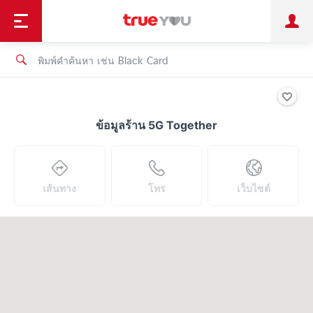
TruePoint
ชำระบิล
ช้อป
เทรนด์เทคโนโลยี
ลูกค้าบุคคล
ลูกค้าองค์กร
ทรูโบนัส
ทรูไอดี
ทรูไอเซอร์วิส
ข้อมูลร้าน 5G Together
เส้นทาง
โทร
เว็บไซต์