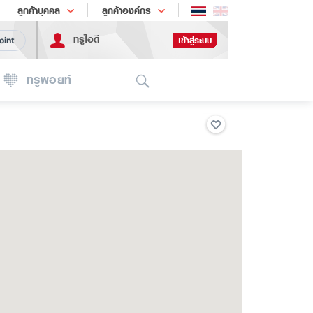
ช้อป
เทรนด์เทคโนโลยี
ลูกค้าบุคคล
ลูกค้าองค์กร
ทรูไอดี
เข้าสู่ระบบ
oint
Search
ทรูพอยท์