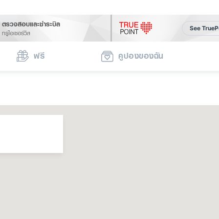
ตรวจสอบและชำระบิล
See TrueP
ทรูไอเซอร์วิส
ฟรี
คูปองของฉัน