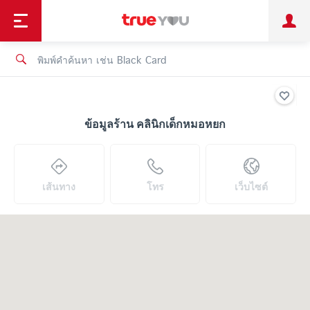
TruePoint
ชำระบิล
ช้อป
เทรนด์เทคโนโลยี
ลูกค้าบุคคล
ลูกค้าองค์กร
ทรูโบนัส
ทรูไอดี
ทรูไอเซอร์วิส
ข้อมูลร้าน คลินิกเด็กหมอหยก
เส้นทาง
โทร
เว็บไซต์