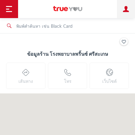
TruePoint
ชำระบิล
ช้อป
เทรนด์เทคโนโลยี
ลูกค้าบุคคล
ลูกค้าองค์กร
ทรูโบนัส
ทรูไอดี
ทรูไอเซอร์วิส
ข้อมูลร้าน โรงพยาบาลพริ้นซ์ ศรีสะเกษ
เส้นทาง
โทร
เว็บไซต์