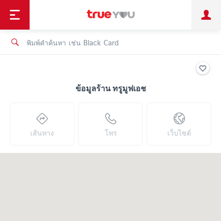
TruePoint
ชำระบิล
ช้อป
เทรนด์เทคโนโลยี
ลูกค้าบุคคล
ลูกค้าองค์กร
ทรูโบนัส
ทรูไอดี
ทรูไอเซอร์วิส
ข้อมูลร้าน ทรูมูฟเอช
เส้นทาง
โทร
เว็บไซต์