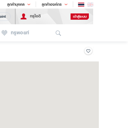
ช้อป
เทรนด์เทคโนโลยี
ลูกค้าบุคคล
ลูกค้าองค์กร
ทรูไอดี
เข้าสู่ระบบ
oint
Search
ทรูพอยท์