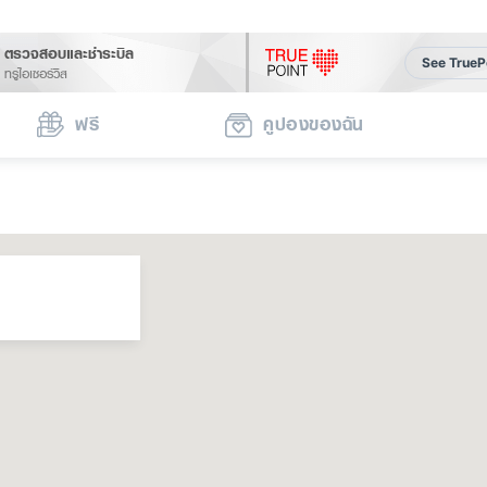
ตรวจสอบและชำระบิล
See TrueP
ทรูไอเซอร์วิส
ฟรี
คูปองของฉัน