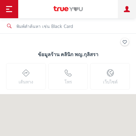
TruePoint
ชำระบิล
ช้อป
เทรนด์เทคโนโลยี
ลูกค้าบุคคล
ลูกค้าองค์กร
ทรูโบนัส
ทรูไอดี
ทรูไอเซอร์วิส
ข้อมูลร้าน คลินิก พญ.กุลิสรา
เส้นทาง
โทร
เว็บไซต์