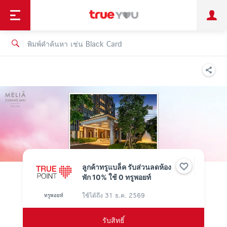
TruePoint
ชำระบิล
ช้อป
เทรนด์เทคโนโลยี
ลูกค้าบุคคล
ลูกค้าองค์กร
ทรูโบนัส
ทรูไอดี
ทรูไอเซอร์วิส
ลูกค้าทรูแบล็ค รับส่วนลดห้อง
พัก 10% ใช้ 0 ทรูพอยท์
ใช้ได้ถึง
31 ธ.ค. 2569
ทรูพอยท์
รับสิทธิ์