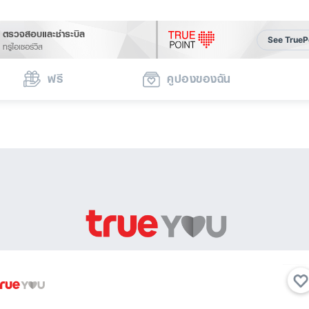
ตรวจสอบและชำระบิล
See TrueP
ทรูไอเซอร์วิส
ฟรี
คูปองของฉัน