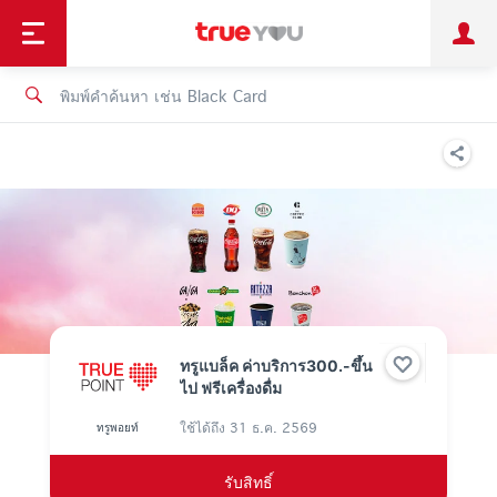
TruePoint
ชำระบิล
ช้อป
เทรนด์เทคโนโลยี
ลูกค้าบุคคล
ลูกค้าองค์กร
ทรูโบนัส
ทรูไอดี
ทรูไอเซอร์วิส
ทรูแบล็ค ค่าบริการ300.-ขึ้น
ไป ฟรีเครื่องดื่ม
ใช้ได้ถึง
31 ธ.ค. 2569
ทรูพอยท์
รับสิทธิ์