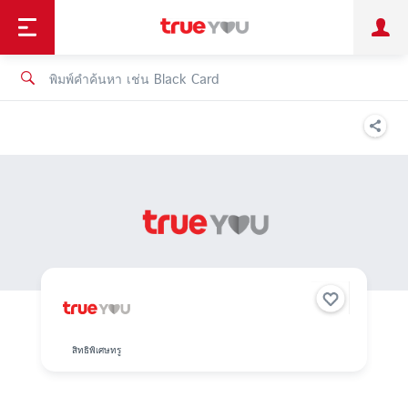
TruePoint
ชำระบิล
ช้อป
เทรนด์เทคโนโลยี
ลูกค้าบุคคล
ลูกค้าองค์กร
ทรูโบนัส
ทรูไอดี
ทรูไอเซอร์วิส
สิทธิพิเศษทรู