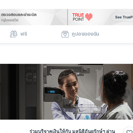
ตรวจสอบและชำระบิล
See TrueP
ทรูไอเซอร์วิส
ฟรี
คูปองของฉัน
ร่วมบริจาคเงินให้กับ มูลนิธิถันยรักษ์ฯ ผ่าน