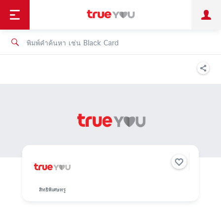
TruePoint
ชำระบิล
ช้อป
เทรนด์เทคโนโลยี
ลูกค้าบุคคล
ลูกค้าองค์กร
ทรูโบนัส
ทรูไอดี
ทรูไอเซอร์วิส
สิทธิพิเศษทรู