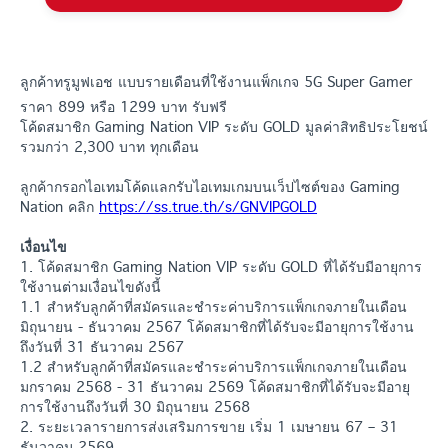
ลูกค้าทรูมูฟเอช แบบรายเดือนที่ใช้งานแพ็กเกจ 5G Super Gamer
ราคา 899 หรือ 1299 บาท รับฟรี
โค้ดสมาชิก Gaming Nation VIP ระดับ GOLD มูลค่าสิทธิประโยชน์
รวมกว่า 2,300 บาท ทุกเดือน
ลูกค้ากรอกไอเทมโค้ดแลกรับไอเทมเกมบนเว็ปไซต์ของ Gaming
Nation คลิก
https://ss.true.th/s/GNVIPGOLD
เงื่อนไข
1. โค้ดสมาชิก Gaming Nation VIP ระดับ GOLD ที่ได้รับมีอายุการ
ใช้งานต่ามเงื่อนไขดังนี้
1.1 สำหรับลูกค้าที่สมัครและชำระค่าบริการแพ็กเกจภายในเดือน
มิถุนายน - ธันวาคม 2567 โค้ดสมาชิกที่ได้รับจะมีอายุการใช้งาน
ถึงวันที่ 31 ธันวาคม 2567
1.2 สำหรับลูกค้าที่สมัครและชำระค่าบริการแพ็กเกจภายในเดือน
มกราคม 2568 - 31 ธันวาคม 2569 โค้ดสมาชิกที่ได้รับจะมีอายุ
การใช้งานถึงวันที่ 30 มิถุนายน 2568
2. ระยะเวลารายการส่งเสริมการขาย เริ่ม 1 เมษายน 67 – 31
ธันวาคม 2569