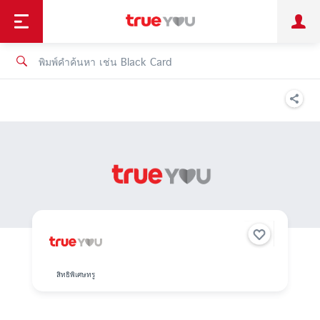
TruePoint
ชำระบิล
ช้อป
เทรนด์เทคโนโลยี
ลูกค้าบุคคล
ลูกค้าองค์กร
ทรูโบนัส
ทรูไอดี
ทรูไอเซอร์วิส
สิทธิพิเศษทรู