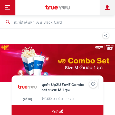
TruePoint
ชำระบิล
ช้อป
เทรนด์เทคโนโลยี
ลูกค้าบุคคล
ลูกค้าองค์กร
ทรูโบนัส
ทรูไอดี
ทรูไอเซอร์วิส
ลูกค้า Up2U รับฟรี Combo
set ขนาด M 1 ชุด
ใช้ได้ถึง
31 มี.ค. 2570
ลูกค้าทรู
รับสิทธิ์