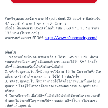
รับฟรีชุดคอมโบเซ็ท ขนาด M (soft drink 22 ออนซ์ + ป๊อปคอร์น
47 ออนซ์) จำนวน 1 ชุด จาก SF Cinema
เมื่อซื้อแพ็กเกจเสริม Up2U เน็ตเต็มสปีด 5 GB นาน 15 วัน ราคา
135 บาท (ไม่รวมภาษี)
สามารถเช็คสาขา SF ได้ที่
https://www.sfcinemacity.com/
เงื่อนไข
1. หลังจากซื้อแพ็กเกจเสริมสำเร็จ จะได้รับ SMS ที่มี Link เพื่อรับ
รหัสรับตั๋วหนังผ่านทรูไอดีแอปพลิเคชันและจะได้รับ SMS อีกครั้ง
เมื่อซื้อแพ็กเกจเสริมนี้สำเร็จในครั้งถัดไป
2. รหัสรับชุดคอมโบเซ็ทมีอายุการใช้งาน 15 วัน นับจากวันที่สมัคร
แพ็กเกจเสริมสำเร็จ และสามารถใช้ได้ 1 รหัส/ครั้ง
3. รหัสรับชุดคอมโบเซ็ทมีสามารถใช้ได้ที่โรงภาพยนตร์ในเครือ SF
ทุกสาขา โดยผู้ใช้บริการต้องแสดงรหัสกับพนักงาน ณ จุดที่ขอรับ
บริการ
4. ในกรณีกดรหัสเพื่อใช้สิทธิ์แล้วไม่ได้นำไปใช้ภายในระยะเวลาที่
กำหนดไม่ว่ากรณีใดๆ ทางบริษัทฯ ขอสงวนสิทธิ์ในการไม่ชดเชย
รหัสคืนในทุกกรณี