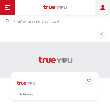
TruePoint
ชำระบิล
ช้อป
เทรนด์เทคโนโลยี
ลูกค้าบุคคล
ลูกค้าองค์กร
ทรูโบนัส
ทรูไอดี
ทรูไอเซอร์วิส
สิทธิพิเศษทรู