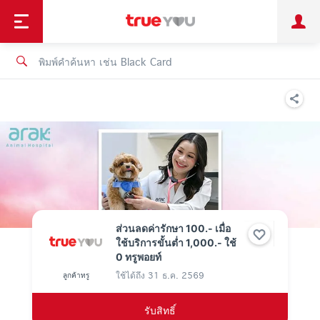
TruePoint
ชำระบิล
ช้อป
เทรนด์เทคโนโลยี
ลูกค้าบุคคล
ลูกค้าองค์กร
ทรูโบนัส
ทรูไอดี
ทรูไอเซอร์วิส
ส่วนลดค่ารักษา 100.- เมื่อ
ใช้บริการขั้นต่ำ 1,000.- ใช้
0 ทรูพอยท์
ใช้ได้ถึง
31 ธ.ค. 2569
ลูกค้าทรู
รับสิทธิ์