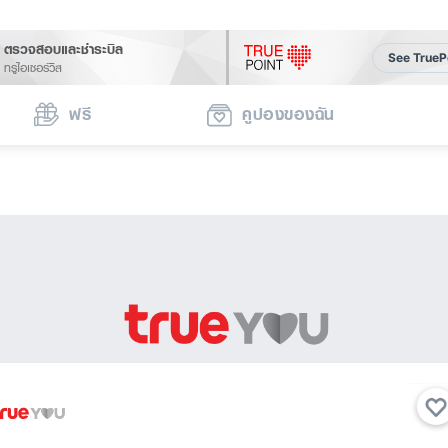
ตรวจสอบและชำระบิล
See TrueP
ทรูไอเซอร์วิส
ฟรี
คูปองของฉัน