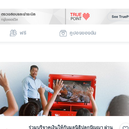
ตรวจสอบและชำระบิล
See TrueP
ทรูไอเซอร์วิส
ฟรี
คูปองของฉัน
ร่วมบริจาคเงินให้กับมูลนิธิปลูกปัญญา ผ่าน