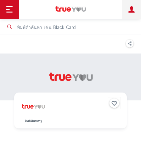
TruePoint
ชำระบิล
ช้อป
เทรนด์เทคโนโลยี
ลูกค้าบุคคล
ลูกค้าองค์กร
ทรูโบนัส
ทรูไอดี
ทรูไอเซอร์วิส
สิทธิพิเศษทรู