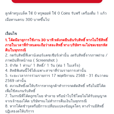
ลูกค้าทรูแบล็ค ใช้ 0 ทรูพอยท์ ใช้ 0 Coins รับฟรี เครื่องดื่ม 1 แก้ว
เมื่อทานครบ 300 บาทขึ้นไป
เงื่อนไข
1. โค้ดมีอายุการใช้งาน 30 นาที หลังกดยืนยันรับสิทธิ์ หากไม่ใช้สิทธิ์
ภายในเวลาที่กำหนดจะถือว่าสละสิทธิ์ ทาง บริษัทฯ จะไม่ชดเชยรหัส
คืนในทุกกรณี
2. กดรับสิทธิ์ที่เคาน์เตอร์แคชเชียร์เท่านั้น งดรับสิทธิ์จากภาพถ่าย /
ภาพบันทึกหน้าจอ ( Screenshot )
3. จำกัด 1 ท่าน/ 1 สิทธิ์/ 1 วัน (ต่อ 1 ใบเสร็จ)
4. สิทธิพิเศษนี้ใช้ได้เฉพาะสาขาที่ร่วมรายการเท่านั้น
5. ระยะเวลาการร่วมรายการ 17 พฤศจิกายน 2568 - 31 ธันวาคม
2569 เท่านั้น
6. สงวนสิทธิ์งดให้บริการหากลูกค้าทำการกดตัดสิทธิ์ หรือไม่มีโค้ด
เพื่อใช้สแกนรับสิทธิ์
7. ในกรณีที่โค้ดถูกขโมย ทำลาย หรือนำไปใช้โดยไม่ได้รับอนุญาต
จากเจ้าของโค้ด บริษัทฯจะไม่ทำการคืนเงินในทุกกรณี
8. หากโค้ดชำรุดหรือมีการเปลี่ยนแปลงข้อมูลใดๆ ทางร้านมีสิทธิ์
ปฏิเสธงดให้บริการ