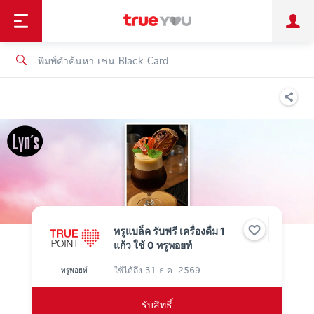
TruePoint
ชำระบิล
ช้อป
เทรนด์เทคโนโลยี
ลูกค้าบุคคล
ลูกค้าองค์กร
ทรูโบนัส
ทรูไอดี
ทรูไอเซอร์วิส
ทรูแบล็ค รับฟรี เครื่องดื่ม 1
แก้ว ใช้ 0 ทรูพอยท์
ใช้ได้ถึง
31 ธ.ค. 2569
ทรูพอยท์
รับสิทธิ์