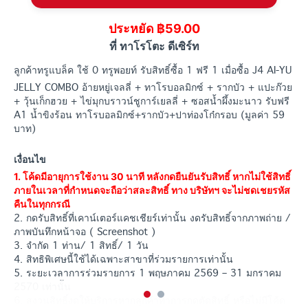
ประหยัด ฿59.00
ที่ ทาโรโตะ ดีเซิร์ท
ลูกค้าทรูแบล็ค ใช้ 0 ทรูพอยท์ รับสิทธิ์ซื้อ 1 ฟรี 1 เมื่อซื้อ J4 AI-YU
JELLY COMBO อ้ายหยู่เจลลี่ + ทาโรบอลมิกซ์ + รากบัว + แปะก๊วย
+ วุ้นเก็กฮวย + ไข่มุกบราวน์ชูการ์เยลลี่ + ซอสน้ำผึ้งมะนาว รับฟรี
A1 น้ำขิงร้อน ทาโรบอลมิกซ์+รากบัว+ปาท่องโก๋กรอบ (มูลค่า 59
บาท)
เงื่อนไข
1. โค้ดมีอายุการใช้งาน 30 นาที หลังกดยืนยันรับสิทธิ์ หากไม่ใช้สิทธิ์
ภายในเวลาที่กำหนดจะถือว่าสละสิทธิ์ ทาง บริษัทฯ จะไม่ชดเชยรหัส
คืนในทุกกรณี
2. กดรับสิทธิ์ที่เคาน์เตอร์แคชเชียร์เท่านั้น งดรับสิทธิ์จากภาพถ่าย /
ภาพบันทึกหน้าจอ ( Screenshot )
3. จำกัด 1 ท่าน/ 1 สิทธิ์/ 1 วัน
4. สิทธิพิเศษนี้ใช้ได้เฉพาะสาขาที่ร่วมรายการเท่านั้น
5. ระยะเวลาการร่วมรายการ 1 พฤษภาคม 2569 – 31 มกราคม
2570 เท่านั้น
6. สงวนสิทธิ์งดให้บริการหากลูกค้าทำการกดตัดสิทธิ์ หรือไม่มีโค้ด