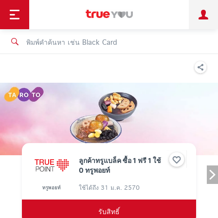
TruePoint
ชำระบิล
ช้อป
เทรนด์เทคโนโลยี
ลูกค้าบุคคล
ลูกค้าองค์กร
ทรูโบนัส
ทรูไอดี
ทรูไอเซอร์วิส
ลูกค้าทรูแบล็ค ซื้อ 1 ฟรี 1 ใช้
0 ทรูพอยท์
ใช้ได้ถึง
31 ม.ค. 2570
ทรูพอยท์
รับสิทธิ์