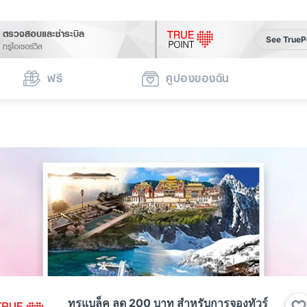
ตรวจสอบและชำระบิล
See TrueP
ทรูไอเซอร์วิส
ฟรี
คูปองของฉัน
ทรูแบล็ค ลด 200 บาท สำหรับการจองทัวร์