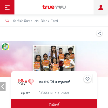
TruePoint
ชำระบิล
ช้อป
เทรนด์เทคโนโลยี
ลูกค้าบุคคล
ลูกค้าองค์กร
ทรูโบนัส
ทรูไอดี
ทรูไอเซอร์วิส
ลด 5% ใช้ 0 ทรูพอยท์
ใช้ได้ถึง
31 ธ.ค. 2569
ทรูพอยท์
รับสิทธิ์