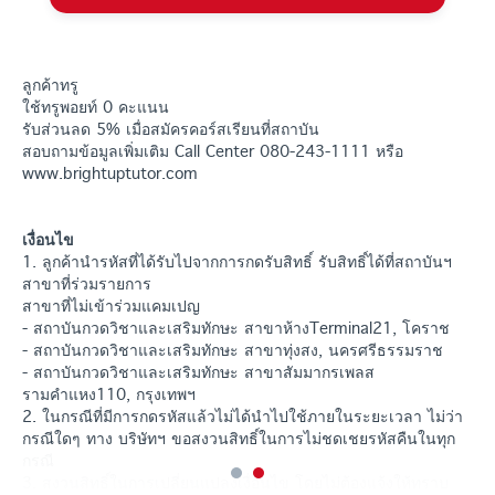
ลูกค้าทรู
ใช้ทรูพอยท์ 0 คะแนน
รับส่วนลด 5% เมื่อสมัครคอร์สเรียนที่สถาบัน
สอบถามข้อมูลเพิ่มเติม Call Center 080-243-1111 หรือ
www.brightuptutor.com
เงื่อนไข
1. ลูกค้านำรหัสที่ได้รับไปจากการกดรับสิทธิ์ รับสิทธิ์ได้ที่สถาบันฯ
สาขาที่ร่วมรายการ
สาขาที่ไม่เข้าร่วมแคมเปญ
- สถาบันกวดวิชาและเสริมทักษะ สาขาห้างTerminal21, โคราช
- สถาบันกวดวิชาและเสริมทักษะ สาขาทุ่งสง, นครศรีธรรมราช
- สถาบันกวดวิชาและเสริมทักษะ สาขาสัมมากรเพลส
รามคำแหง110, กรุงเทพฯ
2. ในกรณีที่มีการกดรหัสแล้วไม่ได้นำไปใช้ภายในระยะเวลา ไม่ว่า
กรณีใดๆ ทาง บริษัทฯ ขอสงวนสิทธิ์ในการไม่ชดเชยรหัสคืนในทุก
กรณี
3. สงวนสิทธิ์ในการเปลี่ยนแปลงเงื่อนไข โดยไม่ต้องแจ้งให้ทราบ